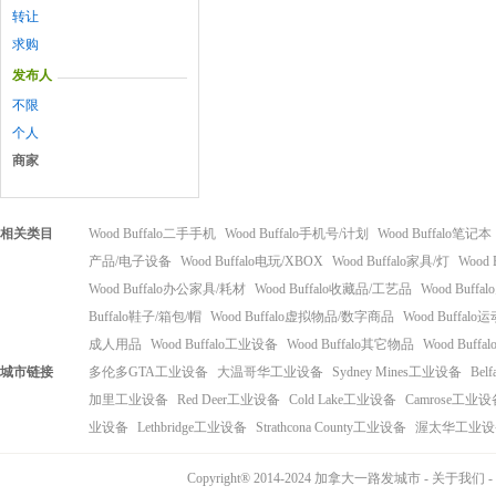
转让
求购
发布人
不限
个人
商家
相关类目
Wood Buffalo二手手机
Wood Buffalo手机号/计划
Wood Buffalo笔记本
产品/电子设备
Wood Buffalo电玩/XBOX
Wood Buffalo家具/灯
Wood
Wood Buffalo办公家具/耗材
Wood Buffalo收藏品/工艺品
Wood Buff
Buffalo鞋子/箱包/帽
Wood Buffalo虚拟物品/数字商品
Wood Buffal
成人用品
Wood Buffalo工业设备
Wood Buffalo其它物品
Wood Buff
城市链接
多伦多GTA工业设备
大温哥华工业设备
Sydney Mines工业设备
Bel
加里工业设备
Red Deer工业设备
Cold Lake工业设备
Camrose工业设
业设备
Lethbridge工业设备
Strathcona County工业设备
渥太华工业设
Copyright® 2014-2024 加拿大一路发城市 -
关于我们
-