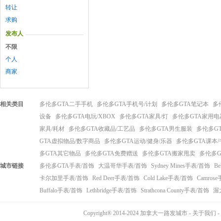
转让
求购
发布人
不限
个人
商家
相关类目
多伦多GTA二手手机
多伦多GTA手机号/计划
多伦多GTA笔记本
多
设备
多伦多GTA电玩/XBOX
多伦多GTA家具/灯
多伦多GTA家用电
家具/耗材
多伦多GTA收藏品/工艺品
多伦多GTA男生服装
多伦多G
GTA虚拟物品/数字商品
多伦多GTA运动/健身/乐器
多伦多GTA课本/
多GTA其它物品
多伦多GTA免费赠送
多伦多GTA搬家甩卖
多伦多G
城市链接
多伦多GTA手表/首饰
大温哥华手表/首饰
Sydney Mines手表/首饰
Be
卡尔加里手表/首饰
Red Deer手表/首饰
Cold Lake手表/首饰
Camros
Buffalo手表/首饰
Lethbridge手表/首饰
Strathcona County手表/首饰
渥
Copyright® 2014-2024 加拿大一路发城市 -
关于我们
-