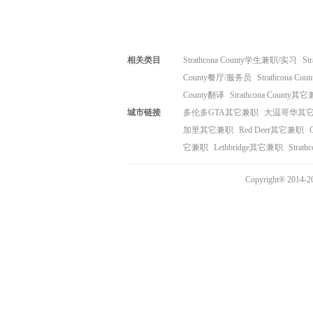
相关类目
Strathcona County学生兼职/实习
St
County餐厅/服务员
Strathcona Co
County翻译
Strathcona County其
城市链接
多伦多GTA其它兼职
大温哥华其
加里其它兼职
Red Deer其它兼职
它兼职
Lethbridge其它兼职
Strat
Copyright® 20