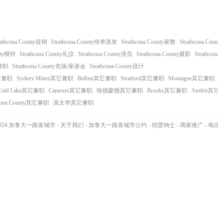
rathcona County促销
Strathcona County传单派发
Strathcona County家教
Strathcona C
unty模特
Strathcona County礼仪
Strathcona County演员
Strathcona County摄影
Strathco
它兼职
Strathcona County充场/座谈会
Strathcona County设计
它兼职
Sydney Mines其它兼职
Belfast其它兼职
Stratford其它兼职
Montague其它兼职
Cold Lake其它兼职
Camrose其它兼职
埃德蒙顿其它兼职
Brooks其它兼职
Airdrie
hcona County其它兼职
渥太华其它兼职
14-2024 加拿大一路发城市 -
关于我们
-
加拿大一路发城市公约
-
招贤纳士
-
商家推广
-
电