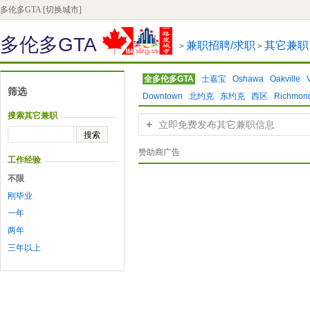
多伦多GTA
[切换城市]
多伦多GTA
兼职招聘/求职
其它兼职
>
>
全多伦多GTA
士嘉宝
Oshawa
Oakville
筛选
Downtown
北约克
东约克
西区
Richmond
搜索其它兼职
+
立即免费发布其它兼职信息
赞助商广告
工作经验
不限
刚毕业
一年
两年
三年以上