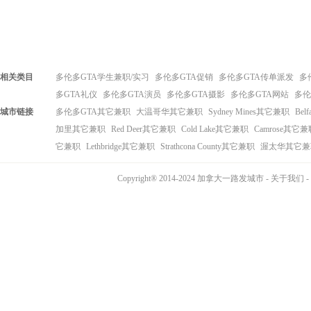
相关类目
多伦多GTA学生兼职/实习
多伦多GTA促销
多伦多GTA传单派发
多
多GTA礼仪
多伦多GTA演员
多伦多GTA摄影
多伦多GTA网站
多伦
城市链接
多伦多GTA其它兼职
大温哥华其它兼职
Sydney Mines其它兼职
Bel
加里其它兼职
Red Deer其它兼职
Cold Lake其它兼职
Camrose其它兼
它兼职
Lethbridge其它兼职
Strathcona County其它兼职
渥太华其它兼
Copyright® 2014-2024 加拿大一路发城市 -
关于我们
-