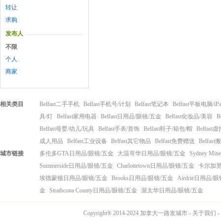
转让
求购
发布人
不限
个人
商家
相关类目
Belfast二手手机
Belfast手机号/计划
Belfast笔记本
Belfast平板电脑/iP
具/灯
Belfast家用电器
Belfast日用品/眼镜/五金
Belfast化妆品/美容
B
Belfast母婴/幼儿/玩具
Belfast手表/首饰
Belfast鞋子/箱包/帽
Belfas
成人用品
Belfast工业设备
Belfast其它物品
Belfast免费赠送
Belfas
城市链接
多伦多GTA日用品/眼镜/五金
大温哥华日用品/眼镜/五金
Sydney M
Summerside日用品/眼镜/五金
Charlottetown日用品/眼镜/五金
卡尔加里
埃德蒙顿日用品/眼镜/五金
Brooks日用品/眼镜/五金
Airdrie日用品/
金
Strathcona County日用品/眼镜/五金
渥太华日用品/眼镜/五金
Copyright® 2014-2024 加拿大一路发城市 -
关于我们
-