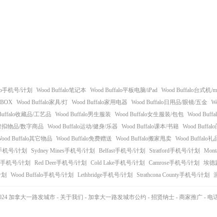
falo手机号/计划
Wood Buffalo笔记本
Wood Buffalo平板电脑/iPad
Wood Buffalo台式机/mi
XBOX
Wood Buffalo家具/灯
Wood Buffalo家用电器
Wood Buffalo日用品/眼镜/五金
W
 Buffalo收藏品/工艺品
Wood Buffalo男生服装
Wood Buffalo女生服装/包包
Wood Buf
alo虚拟物品/数字商品
Wood Buffalo运动/健身/乐器
Wood Buffalo课本/书籍
Wood Buff
Wood Buffalo其它物品
Wood Buffalo免费赠送
Wood Buffalo搬家甩卖
Wood Buffalo
手机号/计划
Sydney Mines手机号/计划
Belfast手机号/计划
Stratford手机号/计划
Mon
手机号/计划
Red Deer手机号/计划
Cold Lake手机号/计划
Camrose手机号/计划
埃德
/计划
Wood Buffalo手机号/计划
Lethbridge手机号/计划
Strathcona County手机号/计划
14-2024 加拿大一路发城市 -
关于我们
-
加拿大一路发城市公约
-
招贤纳士
-
商家推广
-
电