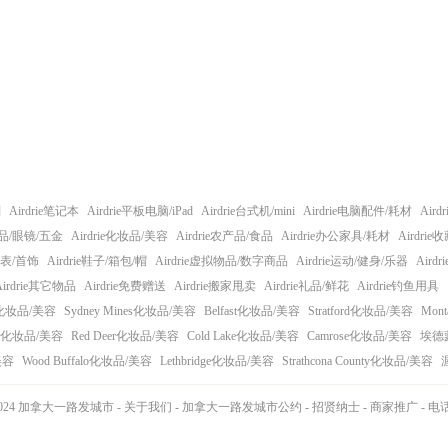
划
Airdrie笔记本
Airdrie平板电脑/iPad
Airdrie台式机/mini
Airdrie电脑配件/耗材
Air
日用品/眼镜/五金
Airdrie化妆品/美容
Airdrie农产品/食品
Airdrie办公家具/耗材
Airdri
e手表/首饰
Airdrie鞋子/箱包/帽
Airdrie虚拟物品/数字商品
Airdrie运动/健身/乐器
Aird
Airdrie其它物品
Airdrie免费赠送
Airdrie搬家甩卖
Airdrie礼品/鲜花
Airdrie钓鱼用具
化妆品/美容
Sydney Mines化妆品/美容
Belfast化妆品/美容
Stratford化妆品/美容
Mon
化妆品/美容
Red Deer化妆品/美容
Cold Lake化妆品/美容
Camrose化妆品/美容
埃德
/美容
Wood Buffalo化妆品/美容
Lethbridge化妆品/美容
Strathcona County化妆品/美容
14-2024 加拿大一路发城市 -
关于我们
-
加拿大一路发城市公约
-
招贤纳士
-
商家推广
-
电