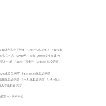
drie数码产品/电子设备
Airdrie电玩/XBOX
Airdrie家
e收藏品/工艺品
Airdrie男生服装
Airdrie女生服装/包
rie课本/书籍
Airdrie门票卡券
Airdrie火车/交通票
tague化妆品/美容
Summerside化妆品/美容
蒙顿化妆品/美容
Brooks化妆品/美容
Airdrie化妆
渥太华化妆品/美容
话被冒用
-
联系我们