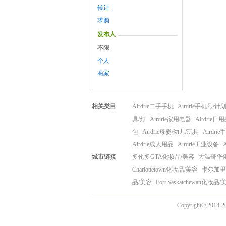
转让
求购
发布人
不限
个人
商家
相关类目
Airdrie二手手机
Airdrie手机号/计
具/灯
Airdrie家用电器
Airdrie
包
Airdrie母婴/幼儿/玩具
Airdri
Airdrie成人用品
Airdrie工业设备
城市链接
多伦多GTA化妆品/美容
大温哥华
Charlottetown化妆品/美容
卡尔加里
品/美容
Fort Saskatchewan化妆品
Copyright® 20