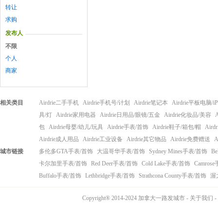
转让
求购
发布人
不限
个人
商家
相关类目
Airdrie二手手机
Airdrie手机号/计划
Airdrie笔记本
Airdrie平板电脑/iP
具/灯
Airdrie家用电器
Airdrie日用品/眼镜/五金
Airdrie化妆品/美容
包
Airdrie母婴/幼儿/玩具
Airdrie手表/首饰
Airdrie鞋子/箱包/帽
Air
Airdrie成人用品
Airdrie工业设备
Airdrie其它物品
Airdrie免费赠送
A
城市链接
多伦多GTA手表/首饰
大温哥华手表/首饰
Sydney Mines手表/首饰
Be
卡尔加里手表/首饰
Red Deer手表/首饰
Cold Lake手表/首饰
Camros
Buffalo手表/首饰
Lethbridge手表/首饰
Strathcona County手表/首饰
渥
Copyright® 2014-2024 加拿大一路发城市 -
关于我们
-