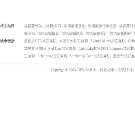
相关类目
埃德蒙顿学生兼职/实习
埃德蒙顿促销
埃德蒙顿传单派发
埃德蒙顿
顿演员
埃德蒙顿摄影
埃德蒙顿网站
埃德蒙顿会计
埃德蒙顿翻译
城市链接
多伦多GTA其它兼职
大温哥华其它兼职
Sydney Mines其它兼职
Bel
加里其它兼职
Red Deer其它兼职
Cold Lake其它兼职
Camrose其它兼
它兼职
Lethbridge其它兼职
Strathcona County其它兼职
渥太华其它兼
Copyright® 2014-2024 加拿大一路发城市 -
关于我们
-