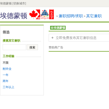
埃德蒙顿
[切换城市]
埃德蒙顿
兼职招聘/求职
其它兼职
>
>
全埃德蒙顿
筛选
+
立即免费发布其它兼职信息
搜索其它兼职
赞助商广告
工作经验
不限
刚毕业
一年
两年
三年以上