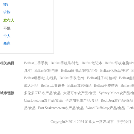
转让
求购
发布人
不限
个人
商家
相关类目
Belfast二手手机
Belfast手机号/计划
Belfast笔记本
Belfast平板电脑/iP
具/灯
Belfast家用电器
Belfast日用品/眼镜/五金
Belfast化妆品/美容
B
Belfast母婴/幼儿/玩具
Belfast手表/首饰
Belfast鞋子/箱包/帽
Belfas
成人用品
Belfast工业设备
Belfast其它物品
Belfast免费赠送
Belfas
城市链接
多伦多GTA农产品/食品
大温哥华农产品/食品
Sydney Mines农产品/
Charlottetown农产品/食品
卡尔加里农产品/食品
Red Deer农产品/食品
品/食品
Fort Saskatchewan农产品/食品
Wood Buffalo农产品/食品
Let
Copyright® 2014-2024 加拿大一路发城市 -
关于我们
-