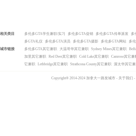
相关类目
多伦多GTA学生兼职/实习
多伦多GTA促销
多伦多GTA传单派发
多
多GTA礼仪
多伦多GTA演员
多伦多GTA摄影
多伦多GTA网站
多伦
城市链接
多伦多GTA其它兼职
大温哥华其它兼职
Sydney Mines其它兼职
Bel
加里其它兼职
Red Deer其它兼职
Cold Lake其它兼职
Camrose其它兼
它兼职
Lethbridge其它兼职
Strathcona County其它兼职
渥太华其它兼
Copyright® 2014-2024 加拿大一路发城市 -
关于我们
-