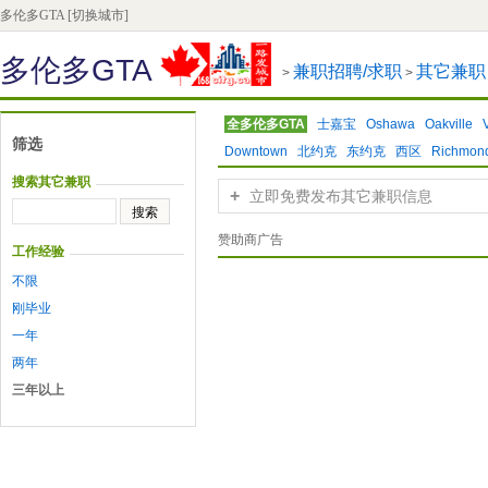
多伦多GTA
[切换城市]
多伦多GTA
兼职招聘/求职
其它兼职
>
>
全多伦多GTA
士嘉宝
Oshawa
Oakville
筛选
Downtown
北约克
东约克
西区
Richmond
搜索其它兼职
+
立即免费发布其它兼职信息
赞助商广告
工作经验
不限
刚毕业
一年
两年
三年以上